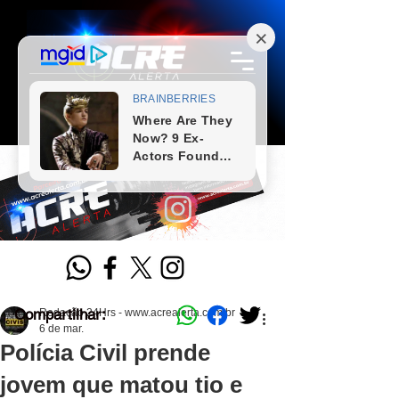
Compartilhar:
Redação 24Hrs - www.acrealerta.com.br
6 de mar.
Polícia Civil prende
jovem que matou tio e