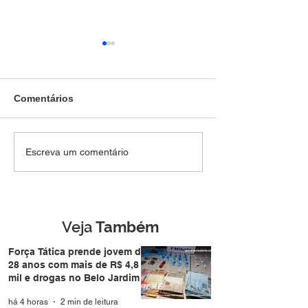
Comentários
Força Tática prende
Denúncia anôni
Escreva um comentário
jovem de 28 anos com
Força Tática a i
mais de R$ 4,8 mil e
termina com pri
drogas no Belo Jardim I
homem de 49 a
Nova Estação
Veja
Também
Força Tática prende jovem de
28 anos com mais de R$ 4,8
mil e drogas no Belo Jardim I
há 4 horas
2 min de leitura