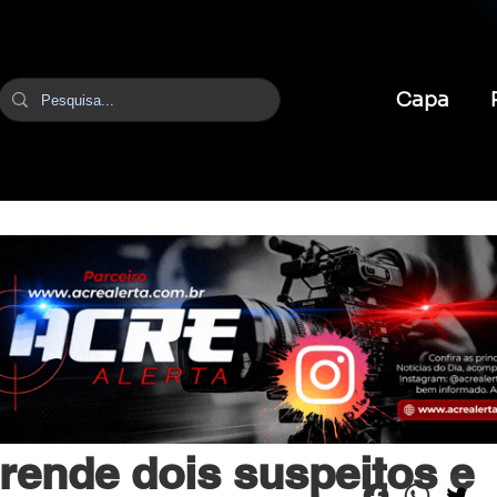
Capa
br
21 de mai.
2 min de leitura
 prende dois suspeitos e