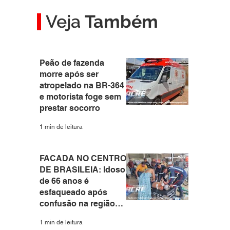
Veja
Também
Peão de fazenda
morre após ser
atropelado na BR-364
e motorista foge sem
prestar socorro
1 min de leitura
FACADA NO CENTRO
DE BRASILEIA: Idoso
de 66 anos é
esfaqueado após
confusão na região
central do interior do
1 min de leitura
Acre