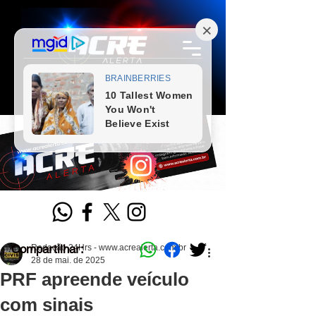
Compartilhar:
Redação 24Hrs - www.acrealerta.com.br
28 de mai. de 2025
PRF apreende veículo
com sinais