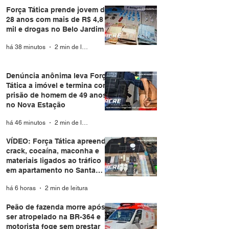
Força Tática prende jovem de
28 anos com mais de R$ 4,8
mil e drogas no Belo Jardim I
há 38 minutos
2 min de leitura
Denúncia anônima leva Força
Tática a imóvel e termina com
prisão de homem de 49 anos
no Nova Estação
há 46 minutos
2 min de leitura
VÍDEO: Força Tática apreende
crack, cocaína, maconha e
materiais ligados ao tráfico
em apartamento no Santa
Helena
há 6 horas
2 min de leitura
Peão de fazenda morre após
ser atropelado na BR-364 e
motorista foge sem prestar