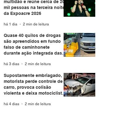
multidão e reúne cerca de 20
mil pessoas na terceira noite
da Expoacre 2026
há 1 dia
2 min de leitura
Quase 40 quilos de drogas
são apreendidos em fundo
falso de caminhonete
durante ação integrada das
forças de segurança em Rio
há 3 dias
2 min de leitura
Branco
Supostamente embriagado,
motorista perde controle de
carro, provoca colisão
violenta e deixa motociclista
e passageira feridos em Rio
há 4 dias
2 min de leitura
Branco