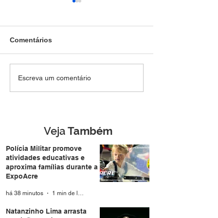
Comentários
Três suspeitos são
BOPE prende su
Escreva um comentário
presos com
de envolviment
submetralhadora 9mm
tráfico de droga
dentro de veículo
durante operaç
durante abordagem da
Rio Branco
PM em Rio Branco
Veja
Também
Polícia Militar promove
atividades educativas e
aproxima famílias durante a
ExpoAcre
há 38 minutos
1 min de leitura
Natanzinho Lima arrasta