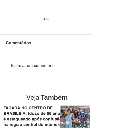
Comentários
TRAUMA NO TÓRAX:
Homem tenta
Escreva um comentário
Peão é pisoteado por
atravessar pista
boi durante leilão no
de forma repent
bairro Vila Acre e sofre
atropelado por
trauma no tórax
motocicleta no
Eldorado em Ri
Veja
Também
Branco
FACADA NO CENTRO DE
BRASILEIA: Idoso de 66 anos
é esfaqueado após confusão
na região central do interior
do Acre