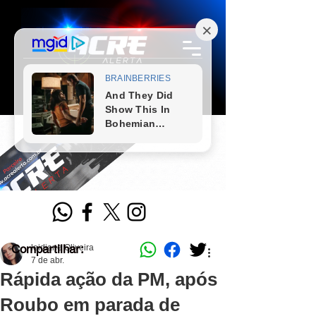
Compartilhar:
leidiane Oliveira
7 de abr.
Rápida ação da PM, após
Roubo em parada de