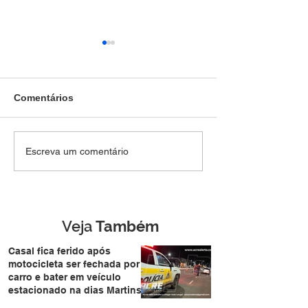
Comentários
Força Tática do 1º BPM
Homem é preso
Escreva um comentário
apreende drogas e
duas armas e 3
conduz quatro pessoas
munições dentr
durante ação no Boa
distribuidora e
União
Branco
Veja
Também
Casal fica ferido após
motocicleta ser fechada por
carro e bater em veículo
estacionado na dias Martins