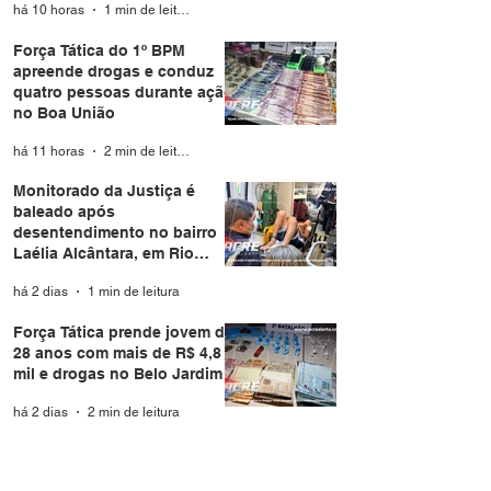
há 10 horas
1 min de leitura
Força Tática do 1º BPM
apreende drogas e conduz
quatro pessoas durante ação
no Boa União
há 11 horas
2 min de leitura
Monitorado da Justiça é
baleado após
desentendimento no bairro
Laélia Alcântara, em Rio
Branco
há 2 dias
1 min de leitura
Força Tática prende jovem de
28 anos com mais de R$ 4,8
mil e drogas no Belo Jardim I
há 2 dias
2 min de leitura