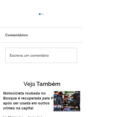
Comentários
Jovem de 18 anos, é
Polícia Militar 
Escreva um comentário
preso pela Força Tática
atividades educ
com arma escondida na
aproxima famíli
Cidade do Povo
durante a Expo
Veja
Também
Motocicleta roubada no
Bosque é recuperada pela PM
após ser usada em outros
crimes na capital