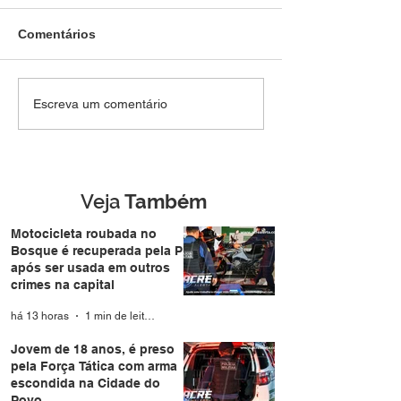
Comentários
Jovem de 18 anos, é
Polícia Militar 
Escreva um comentário
preso pela Força Tática
atividades educ
com arma escondida na
aproxima famíli
Cidade do Povo
durante a Expo
Veja
Também
Motocicleta roubada no
Bosque é recuperada pela PM
após ser usada em outros
crimes na capital
há 13 horas
1 min de leitura
Jovem de 18 anos, é preso
pela Força Tática com arma
escondida na Cidade do
Povo