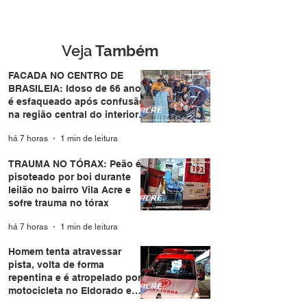
boi durante leilão no
de forma repent
bairro Vila Acre e sofre
atropelado por
trauma no tórax
motocicleta no
Eldorado em Ri
Veja
Também
Branco
FACADA NO CENTRO DE
BRASILEIA: Idoso de 66 anos
é esfaqueado após confusão
na região central do interior
do Acre
há 7 horas
1 min de leitura
TRAUMA NO TÓRAX: Peão é
pisoteado por boi durante
leilão no bairro Vila Acre e
sofre trauma no tórax
há 7 horas
1 min de leitura
Homem tenta atravessar
pista, volta de forma
repentina e é atropelado por
motocicleta no Eldorado em
Rio Branco