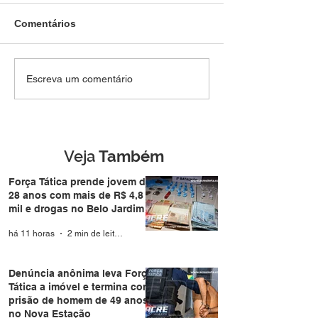
Comentários
Força Tática prende
Denúncia anôni
Escreva um comentário
jovem de 28 anos com
Força Tática a i
mais de R$ 4,8 mil e
termina com pri
drogas no Belo Jardim I
homem de 49 a
Nova Estação
Veja
Também
Força Tática prende jovem de
28 anos com mais de R$ 4,8
mil e drogas no Belo Jardim I
há 11 horas
2 min de leitura
Denúncia anônima leva Força
Tática a imóvel e termina com
prisão de homem de 49 anos
no Nova Estação