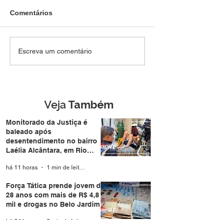
Comentários
ROMBO NAS CONTAS:
Raio cai e deixa
Escreva um comentário
Déficit histórico nas
feridos durante
contas externas expõe
manifestações 
vulnerabilidade
Brasília
esmagadora da
economia brasileira sob
Veja
Também
Governo LULA
Monitorado da Justiça é
baleado após
desentendimento no bairro
Laélia Alcântara, em Rio
Branco
há 11 horas
1 min de leitura
Força Tática prende jovem de
28 anos com mais de R$ 4,8
mil e drogas no Belo Jardim I