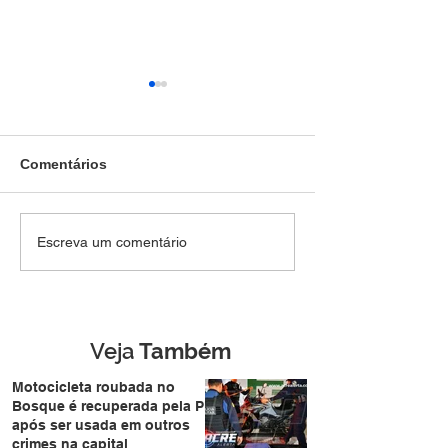
Comentários
Jovem de 18 anos, é
Polícia Militar 
Escreva um comentário
preso pela Força Tática
atividades educ
com arma escondida na
aproxima famíli
Cidade do Povo
durante a Expo
Veja
Também
Motocicleta roubada no
Bosque é recuperada pela PM
após ser usada em outros
crimes na capital