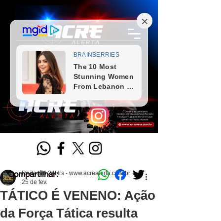
Compartilhar:
Redação 24Hrs - www.acrealerta.com.br
25 de fev.
TÁTICO É VENENO: Ação
da Força Tática resulta