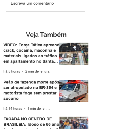
Jovem de 19 anos é
Peão de fazend
Escreva um comentário
preso pela Força Tática
após ser atrope
após fugir e jogar
BR-364 e motori
revólver em terreno
sem prestar soc
baldio no Triângulo
Veja
Também
VÍDEO: Força Tática apreende
crack, cocaína, maconha e
materiais ligados ao tráfico
em apartamento no Santa
Helena
há 5 horas
2 min de leitura
Peão de fazenda morre após
ser atropelado na BR-364 e
motorista foge sem prestar
socorro
há 14 horas
1 min de leitura
FACADA NO CENTRO DE
BRASILEIA: Idoso de 66 anos