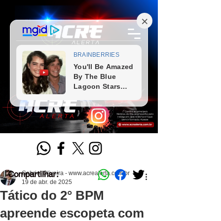
Compartilhar:
Gabriel Oliveira - www.acrealerta.com.br
19 de abr. de 2025
Tático do 2° BPM
apreende escopeta com