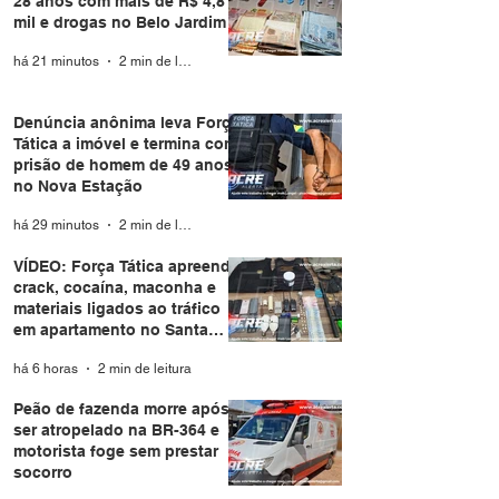
28 anos com mais de R$ 4,8
mil e drogas no Belo Jardim I
há 21 minutos
2 min de leitura
Denúncia anônima leva Força
Tática a imóvel e termina com
prisão de homem de 49 anos
no Nova Estação
há 29 minutos
2 min de leitura
VÍDEO: Força Tática apreende
crack, cocaína, maconha e
materiais ligados ao tráfico
em apartamento no Santa
Helena
há 6 horas
2 min de leitura
Peão de fazenda morre após
ser atropelado na BR-364 e
motorista foge sem prestar
socorro