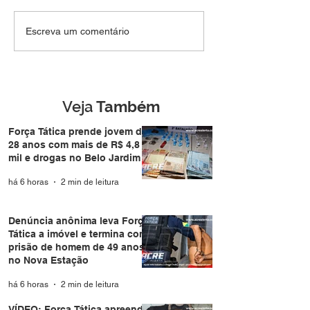
Força Tática prende
Denúncia anôni
Escreva um comentário
jovem de 28 anos com
Força Tática a i
mais de R$ 4,8 mil e
termina com pri
drogas no Belo Jardim I
homem de 49 a
Nova Estação
Veja
Também
Força Tática prende jovem de
28 anos com mais de R$ 4,8
mil e drogas no Belo Jardim I
há 6 horas
2 min de leitura
Denúncia anônima leva Força
Tática a imóvel e termina com
prisão de homem de 49 anos
no Nova Estação
há 6 horas
2 min de leitura
VÍDEO: Força Tática apreende