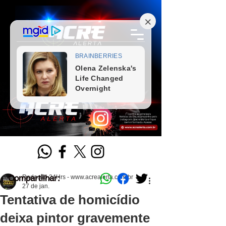
Compartilhar:
Redação 24Hrs - www.acrealerta.com.br
27 de jan.
Tentativa de homicídio
deixa pintor gravemente