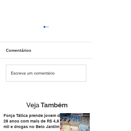
Comentários
Força Tática prende
Denúncia anôni
Escreva um comentário
jovem de 28 anos com
Força Tática a i
mais de R$ 4,8 mil e
termina com pri
drogas no Belo Jardim I
homem de 49 a
Nova Estação
Veja
Também
Força Tática prende jovem de
28 anos com mais de R$ 4,8
mil e drogas no Belo Jardim I