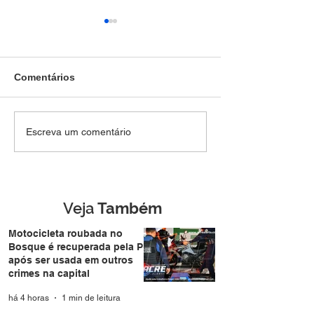
Comentários
Jovem de 18 anos, é
Polícia Militar 
Escreva um comentário
preso pela Força Tática
atividades educ
com arma escondida na
aproxima famíli
Cidade do Povo
durante a Expo
Veja
Também
Motocicleta roubada no
Bosque é recuperada pela PM
após ser usada em outros
crimes na capital
há 4 horas
1 min de leitura