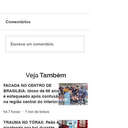
Comentários
TRAUMA NO TÓRAX:
Homem tenta
Escreva um comentário
Peão é pisoteado por
atravessar pista
boi durante leilão no
de forma repent
bairro Vila Acre e sofre
atropelado por
trauma no tórax
motocicleta no
Eldorado em Ri
Veja
Também
Branco
FACADA NO CENTRO DE
BRASILEIA: Idoso de 66 anos
é esfaqueado após confusão
na região central do interior
do Acre
há 7 horas
1 min de leitura
TRAUMA NO TÓRAX: Peão é
pisoteado por boi durante