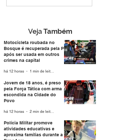
preso pela Força Tática
atividades educ
com arma escondida na
aproxima famíli
Cidade do Povo
durante a Expo
Veja
Também
Motocicleta roubada no
Bosque é recuperada pela PM
após ser usada em outros
crimes na capital
há 12 horas
1 min de leitura
Jovem de 18 anos, é preso
pela Força Tática com arma
escondida na Cidade do
Povo
há 12 horas
2 min de leitura
Polícia Militar promove
atividades educativas e
aproxima famílias durante a