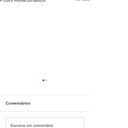
Comentários
Jovem de 18 anos, é
Polícia Militar 
Escreva um comentário