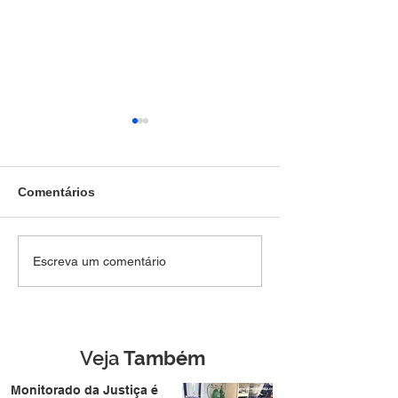
Comentários
SEM DIREITO A LUA DE
Força Tática pr
Escreva um comentário
MEL: Foragido de
jovem de 28 an
Rondônia é
mais de R$ 4,8 m
reconhecido por
drogas no Belo 
câmera facial e preso
durante casamento
Veja
Também
coletivo da Expoacre
Monitorado da Justiça é