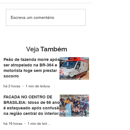
FACADA NO CENTRO
TRAUMA NO TÓ
Escreva um comentário
DE BRASILEIA: Idoso
Peão é pisotead
de 66 anos é
boi durante leil
esfaqueado após
bairro Vila Acre
confusão na região
trauma no tórax
central do interior do
Veja
Também
Acre
Peão de fazenda morre após
ser atropelado na BR-364 e
motorista foge sem prestar
socorro
há 2 horas
1 min de leitura
FACADA NO CENTRO DE
BRASILEIA: Idoso de 66 anos
é esfaqueado após confusão
na região central do interior
do Acre
há 16 horas
1 min de leitura