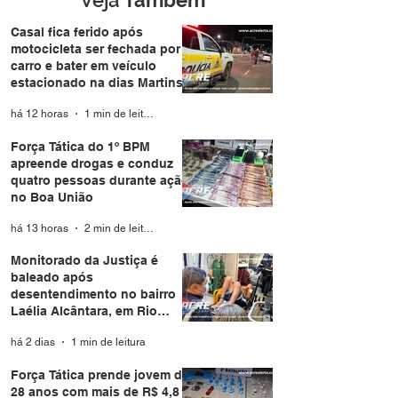
Veja
Também
Casal fica ferido após
motocicleta ser fechada por
carro e bater em veículo
estacionado na dias Martins
há 12 horas
1 min de leitura
Força Tática do 1º BPM
apreende drogas e conduz
quatro pessoas durante ação
no Boa União
há 13 horas
2 min de leitura
Monitorado da Justiça é
baleado após
desentendimento no bairro
Laélia Alcântara, em Rio
Branco
há 2 dias
1 min de leitura
Força Tática prende jovem de
28 anos com mais de R$ 4,8