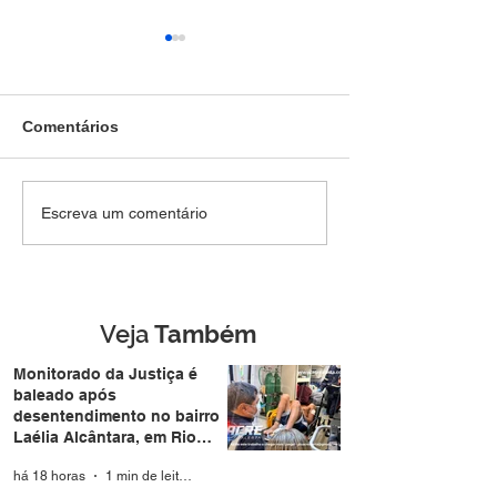
Comentários
SEM DIREITO A LUA DE
Força Tática pr
Escreva um comentário
MEL: Foragido de
jovem de 28 an
Rondônia é
mais de R$ 4,8 m
reconhecido por
drogas no Belo 
câmera facial e preso
durante casamento
Veja
Também
coletivo da Expoacre
Monitorado da Justiça é
baleado após
desentendimento no bairro
Laélia Alcântara, em Rio
Branco
há 18 horas
1 min de leitura