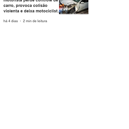
carro, provoca colisão
violenta e deixa motociclista
e passageira feridos em Rio
há 4 dias
2 min de leitura
Branco