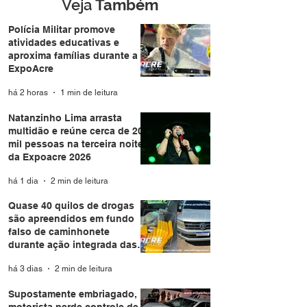
PM em Rio Branco
Veja
Também
Polícia Militar promove
atividades educativas e
aproxima famílias durante a
ExpoAcre
há 2 horas
1 min de leitura
Natanzinho Lima arrasta
multidão e reúne cerca de 20
mil pessoas na terceira noite
da Expoacre 2026
há 1 dia
2 min de leitura
Quase 40 quilos de drogas
são apreendidos em fundo
falso de caminhonete
durante ação integrada das
forças de segurança em Rio
há 3 dias
2 min de leitura
Branco
Supostamente embriagado,
motorista perde controle de