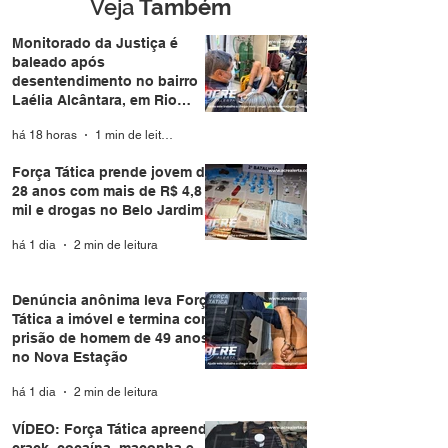
durante casamento
Veja
Também
coletivo da Expoacre
Monitorado da Justiça é
baleado após
desentendimento no bairro
Laélia Alcântara, em Rio
Branco
há 18 horas
1 min de leitura
Força Tática prende jovem de
28 anos com mais de R$ 4,8
mil e drogas no Belo Jardim I
há 1 dia
2 min de leitura
Denúncia anônima leva Força
Tática a imóvel e termina com
prisão de homem de 49 anos
no Nova Estação
há 1 dia
2 min de leitura
VÍDEO: Força Tática apreende
crack, cocaína, maconha e