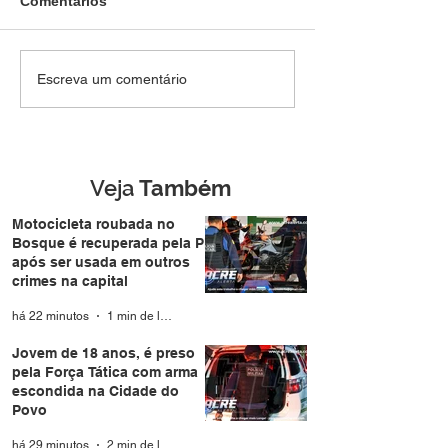
Comentários
Jovem de 18 anos, é
Polícia Militar 
Escreva um comentário
preso pela Força Tática
atividades educ
com arma escondida na
aproxima famíli
Cidade do Povo
durante a Expo
Veja
Também
Motocicleta roubada no
Bosque é recuperada pela PM
após ser usada em outros
crimes na capital
há 22 minutos
1 min de leitura
Jovem de 18 anos, é preso
pela Força Tática com arma
escondida na Cidade do
Povo
há 29 minutos
2 min de leitura