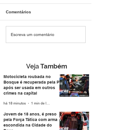
Comentários
ROMBO NAS CONTAS:
Raio cai e deixa
Escreva um comentário
Déficit histórico nas
feridos durante
contas externas expõe
manifestações 
vulnerabilidade
Brasília
esmagadora da
economia brasileira sob
Veja
Também
Governo LULA
Motocicleta roubada no
Bosque é recuperada pela PM
após ser usada em outros
crimes na capital
há 18 minutos
1 min de leitura
Jovem de 18 anos, é preso
pela Força Tática com arma
escondida na Cidade do