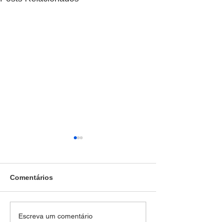
Comentários
Homem tenta
Tragédia na BR-
Escreva um comentário