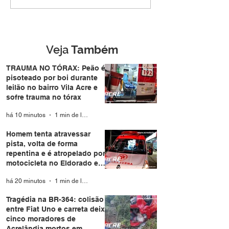
atravessar pista, volta
colisão entre Fi
de forma repentina e é
carreta deixa ci
atropelado por
moradores de
motocicleta no
Acrelândia mor
Eldorado em Rio
Rondônia
Veja
Também
Branco
TRAUMA NO TÓRAX: Peão é
pisoteado por boi durante
leilão no bairro Vila Acre e
sofre trauma no tórax
há 10 minutos
1 min de leitura
Homem tenta atravessar
pista, volta de forma
repentina e é atropelado por
motocicleta no Eldorado em
Rio Branco
há 20 minutos
1 min de leitura
Tragédia na BR-364: colisão
entre Fiat Uno e carreta deixa
cinco moradores de
Acrelândia mortos em