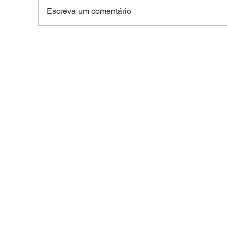
Escreva um comentário
SEM DIREITO A LUA DE
For
MEL: Foragido de
de 
Rondônia é reconhecido
R$ 4
por câmera facial e preso
Belo
durante casamento
coletivo da Expoacre