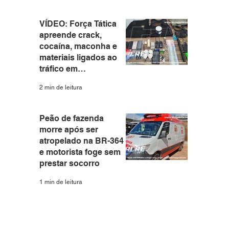
VÍDEO: Força Tática
apreende crack,
cocaína, maconha e
materiais ligados ao
tráfico em
apartamento no Santa
2 min de leitura
Helena
Peão de fazenda
morre após ser
atropelado na BR-364
e motorista foge sem
prestar socorro
1 min de leitura