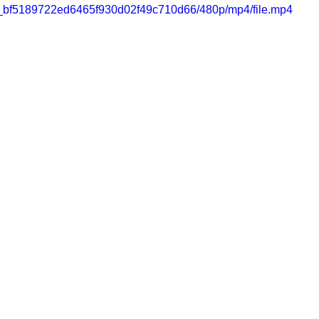
02a_bf5189722ed6465f930d02f49c710d66/480p/mp4/file.mp4