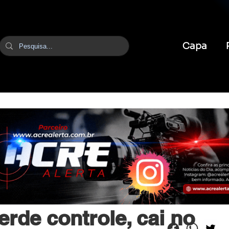
Capa
itura
rde controle, cai no