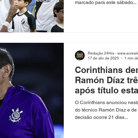
marcado para este sábado...
Redação 24Hrs - www.acreale
17 de abr. de 2025
1 min de
Corinthians de
Ramón Díaz tr
após título est
Corinthians an
O Corinthians anunciou nesta
quinta-feira (1
do técnico Ramón Díaz e de 
decisão ocorre 21 dias...
do técnico Ram
toda sua comis