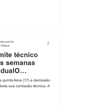
rta.com.br
 leitura
mite técnico
ês semanas
adualO
unciou nesta
 quinta-feira (17) a demissão
7) a demissão
toda sua comissão técnica. A
ón Díaz e de
são técnica. A