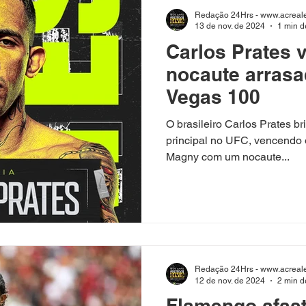
Redação 24Hrs - www.acreale
13 de nov. de 2024
1 min de
Carlos Prates
nocaute arras
Vegas 100
O brasileiro Carlos Prates br
principal no UFC, vencendo 
Magny com um nocaute...
Redação 24Hrs - www.acreale
12 de nov. de 2024
2 min de
Flamengo afast