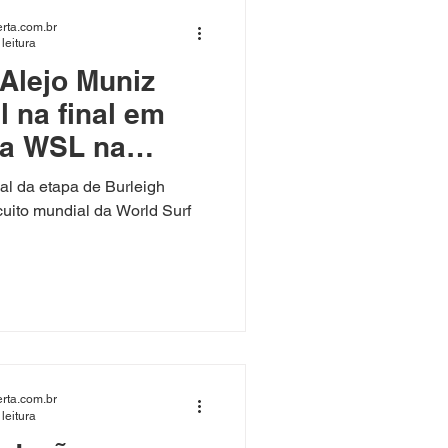
ssado pelo Volta Redonda ,
rta.com.br
leitura
 Alejo Muniz
l na final em
na WSL na
nal da etapa de Burleigh
rcuito mundial da World Surf
rta.com.br
leitura