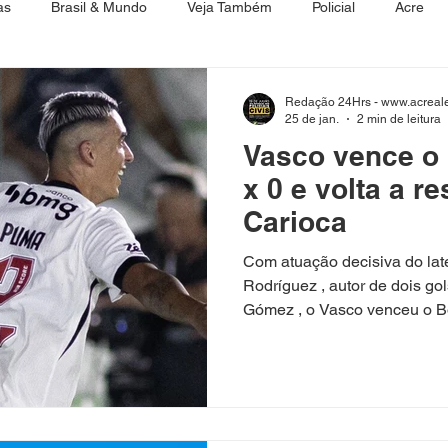
as
Brasil & Mundo
Veja Também
Policial
Acre
Tecnologia
Economia
Redação 24Hrs - www.acreale
25 de jan.
2 min de leitura
Vasco vence o 
x 0 e volta a re
Carioca
Com atuação decisiva do lat
Rodríguez , autor de dois go
Gómez , o Vasco venceu o Boavista por 3 a 0 na noite
deste domingo (25), no está
Saquarema, pela 4ª rodada 
resultado recoloca o Cruzmal
do Grupo A . A vitória levou 
ficando a dois do líder Flum