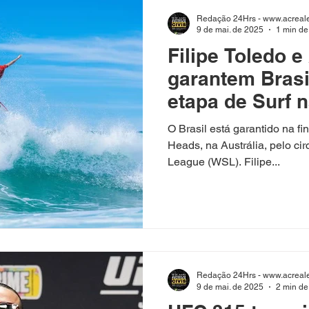
time ainda pode ser ultrapa
Redação 24Hrs - www.acreale
que
9 de mai. de 2025
1 min de 
Filipe Toledo e
garantem Brasi
etapa de Surf 
Austrália
O Brasil está garantido na fi
Heads, na Austrália, pelo ci
League (WSL). Filipe...
Redação 24Hrs - www.acreale
9 de mai. de 2025
2 min de 