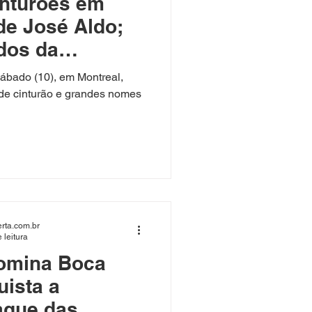
inturões em
de José Aldo;
ados da
ábado (10), em Montreal,
de cinturão e grandes nomes
rta.com.br
 leitura
omina Boca
uista a
ague das