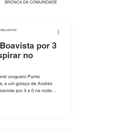
BRONCA DA COMUNIDADE
rta.com.br
Boavista por 3
spirar no
eral uruguaio Puma
ls, e um golaço de Andrés
dio Elcyr Resende, em
do Campeonato Carioca . O
tino na briga pela liderança
o Vasco aos sete pontos ,
inense , que soma nove. O