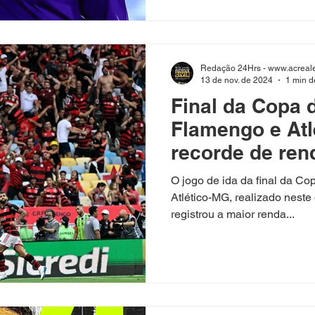
decisão ocorre
Redação 24Hrs - www.acreale
13 de nov. de 2024
1 min de
Final da Copa d
Flamengo e Atl
recorde de ren
brasileiro
O jogo de ida da final da Co
Atlético-MG, realizado nest
registrou a maior renda...