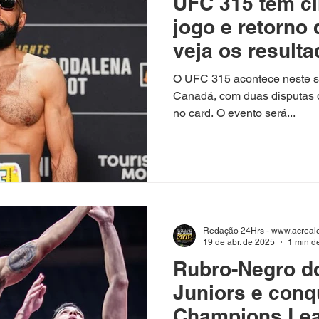
UFC 315 tem c
jogo e retorno 
veja os result
pesagem
O UFC 315 acontece neste s
Canadá, com duas disputas 
no card. O evento será...
Redação 24Hrs - www.acreale
19 de abr. de 2025
1 min de
Rubro-Negro d
Juniors e conq
Champions Le