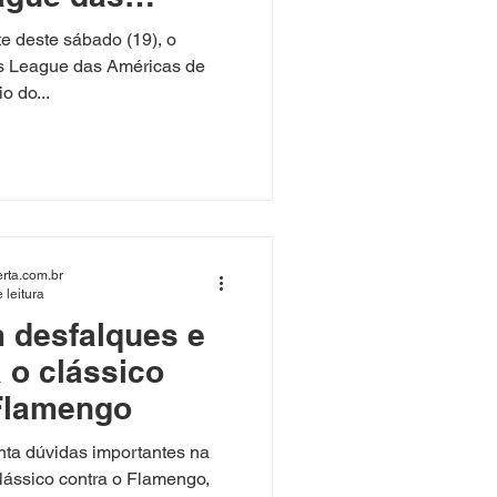
asquete
e deste sábado (19), o
 League das Américas de
o do...
rta.com.br
 leitura
m desfalques e
 o clássico
 Flamengo
enta dúvidas importantes na
lássico contra o Flamengo,