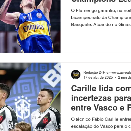
Américas de B
O Flamengo garantiu, na noit
bicampeonato da Champions
Basquete. Atuando no Ginási
Redação 24Hrs - www.acreale
17 de abr. de 2025
2 min de
Carille lida co
incertezas para
entre Vasco e
O técnico Fábio Carille enfr
escalação do Vasco para o c