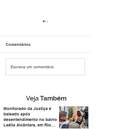
Comentários
SEM DIREITO A LUA DE
Força Tática pr
Escreva um comentário
MEL: Foragido de
jovem de 28 an
Rondônia é
mais de R$ 4,8 m
reconhecido por
drogas no Belo 
câmera facial e preso
durante casamento
Veja
Também
coletivo da Expoacre
Monitorado da Justiça é
baleado após
desentendimento no bairro
Laélia Alcântara, em Rio