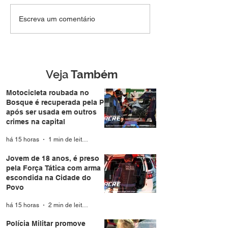
Jovem de 18 anos, é
Polícia Militar 
Escreva um comentário
preso pela Força Tática
atividades educ
com arma escondida na
aproxima famíli
Cidade do Povo
durante a Expo
Veja
Também
Motocicleta roubada no
Bosque é recuperada pela PM
após ser usada em outros
crimes na capital
há 15 horas
1 min de leitura
Jovem de 18 anos, é preso
pela Força Tática com arma
escondida na Cidade do
Povo
há 15 horas
2 min de leitura
Polícia Militar promove