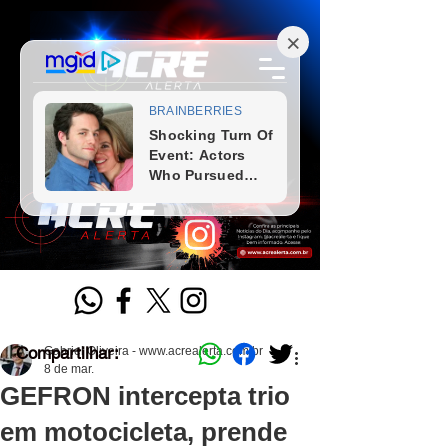
Compartilhar:
Gabriel Oliveira - www.acrealerta.com.br
8 de mar.
GEFRON intercepta trio
em motocicleta, prende