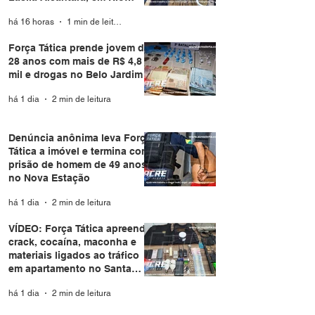
Branco
há 16 horas
1 min de leitura
Força Tática prende jovem de
28 anos com mais de R$ 4,8
mil e drogas no Belo Jardim I
há 1 dia
2 min de leitura
Denúncia anônima leva Força
Tática a imóvel e termina com
prisão de homem de 49 anos
no Nova Estação
há 1 dia
2 min de leitura
VÍDEO: Força Tática apreende
crack, cocaína, maconha e
materiais ligados ao tráfico
em apartamento no Santa
Helena
há 1 dia
2 min de leitura