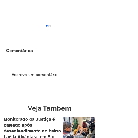
Comentários
SEM DIREITO A LUA DE
Força Tática pr
Escreva um comentário
MEL: Foragido de
jovem de 28 an
Rondônia é
mais de R$ 4,8 m
reconhecido por
drogas no Belo 
câmera facial e preso
durante casamento
Veja
Também
coletivo da Expoacre
Monitorado da Justiça é
baleado após
desentendimento no bairro
Laélia Alcântara, em Rio