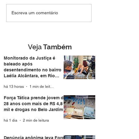
SEM DIREITO A LUA DE
Força Tática pr
Escreva um comentário
MEL: Foragido de
jovem de 28 an
Rondônia é
mais de R$ 4,8 m
reconhecido por
drogas no Belo 
câmera facial e preso
durante casamento
Veja
Também
coletivo da Expoacre
Monitorado da Justiça é
baleado após
desentendimento no bairro
Laélia Alcântara, em Rio
Branco
há 13 horas
1 min de leitura
Força Tática prende jovem de
28 anos com mais de R$ 4,8
mil e drogas no Belo Jardim I
há 1 dia
2 min de leitura
Denúncia anônima leva Força