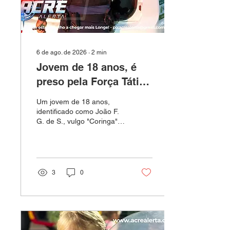
estabelecimento Simão...
6 de ago. de 2026
∙
2
min
Jovem de 18 anos, é
preso pela Força Tática
com arma escondida
Um jovem de 18 anos,
na Cidade do Povo
identificado como João F.
G. de S., vulgo "Coringa",
foi preso pela equipe da
Força Tática do 2º
Batalhão da Polícia Militar
na madrugada desta
quinta-feira (6), após ser
3
0
flagrado com uma arma de
fogo escondida em uma
residência no bairro
Cidade do Povo, em Rio
Branco. A equipe, que
realizava averiguação em