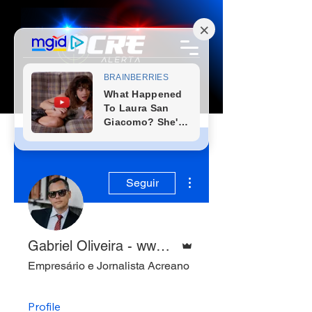
Mais ações
Seguir
Administrador
Gabriel Oliveira - www.acrealerta.com.br
Empresário e Jornalista Acreano
Profile