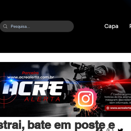
Capa
br
9 de mai.
1 min de leitura
strai, bate em poste e