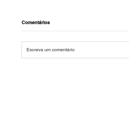
Comentários
Escreva um comentário
Natanzinho Lima arrasta
Casa
multidão e reúne cerca de
de 
20 mil pessoas na terceira
Tát
noite da Expoacre 2026
dinh
usa
ent
Bra