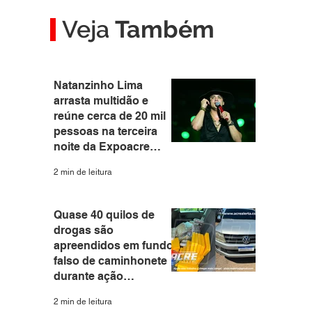
Veja
Também
Natanzinho Lima
arrasta multidão e
reúne cerca de 20 mil
pessoas na terceira
noite da Expoacre
2026
2 min de leitura
Quase 40 quilos de
drogas são
apreendidos em fundo
falso de caminhonete
durante ação
integrada das forças
2 min de leitura
de segurança em Rio