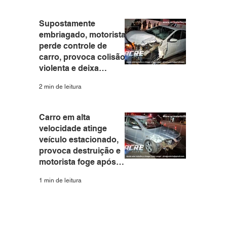
Branco
Supostamente
embriagado, motorista
perde controle de
carro, provoca colisão
violenta e deixa
motociclista e
2 min de leitura
passageira feridos em
Rio Branco
Carro em alta
velocidade atinge
veículo estacionado,
provoca destruição e
motorista foge após
acidente na Avenida
1 min de leitura
Sobral
 