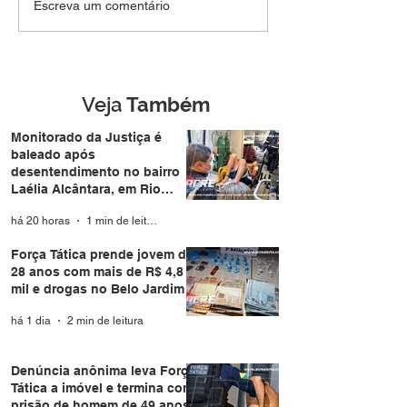
SEM DIREITO A LUA DE
Força Tática pr
Escreva um comentário
MEL: Foragido de
jovem de 28 an
Rondônia é
mais de R$ 4,8 m
reconhecido por
drogas no Belo 
câmera facial e preso
durante casamento
Veja
Também
coletivo da Expoacre
Monitorado da Justiça é
baleado após
desentendimento no bairro
Laélia Alcântara, em Rio
Branco
há 20 horas
1 min de leitura
Força Tática prende jovem de
28 anos com mais de R$ 4,8
mil e drogas no Belo Jardim I
há 1 dia
2 min de leitura
Denúncia anônima leva Força
Tática a imóvel e termina com
prisão de homem de 49 anos