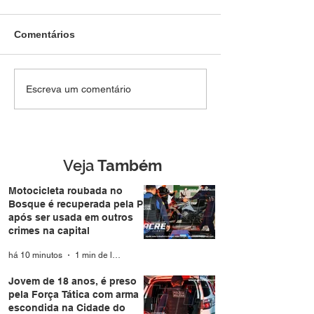
Comentários
Jovem de 18 anos, é
Polícia Militar 
Escreva um comentário
preso pela Força Tática
atividades educ
com arma escondida na
aproxima famíli
Cidade do Povo
durante a Expo
Veja
Também
Motocicleta roubada no
Bosque é recuperada pela PM
após ser usada em outros
crimes na capital
há 10 minutos
1 min de leitura
Jovem de 18 anos, é preso
pela Força Tática com arma
escondida na Cidade do