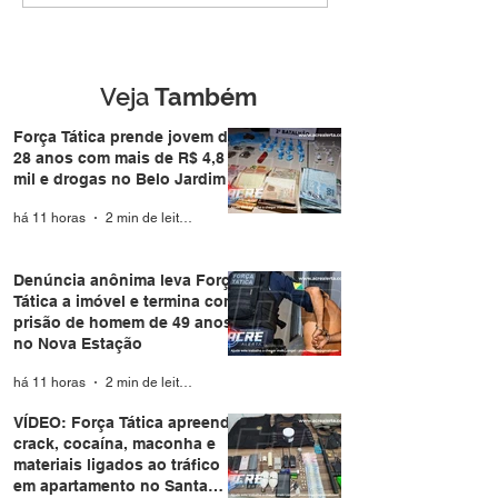
mais de R$ 4,8 mil e
termina com pri
drogas no Belo Jardim I
homem de 49 a
Nova Estação
Veja
Também
Força Tática prende jovem de
28 anos com mais de R$ 4,8
mil e drogas no Belo Jardim I
há 11 horas
2 min de leitura
Denúncia anônima leva Força
Tática a imóvel e termina com
prisão de homem de 49 anos
no Nova Estação
há 11 horas
2 min de leitura
VÍDEO: Força Tática apreende
crack, cocaína, maconha e
materiais ligados ao tráfico
em apartamento no Santa