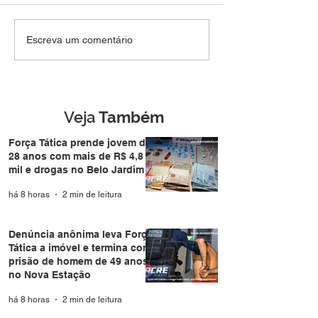
Força Tática prende
Denúncia anôni
Escreva um comentário
jovem de 28 anos com
Força Tática a i
mais de R$ 4,8 mil e
termina com pri
drogas no Belo Jardim I
homem de 49 a
Nova Estação
Veja
Também
Força Tática prende jovem de
28 anos com mais de R$ 4,8
mil e drogas no Belo Jardim I
há 8 horas
2 min de leitura
Denúncia anônima leva Força
Tática a imóvel e termina com
prisão de homem de 49 anos
no Nova Estação
há 8 horas
2 min de leitura