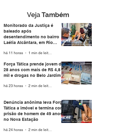
drogas no Belo Jardim I
homem de 49 a
Nova Estação
Veja
Também
Monitorado da Justiça é
baleado após
desentendimento no bairro
Laélia Alcântara, em Rio
Branco
há 11 horas
1 min de leitura
Força Tática prende jovem de
28 anos com mais de R$ 4,8
mil e drogas no Belo Jardim I
há 23 horas
2 min de leitura
Denúncia anônima leva Força
Tática a imóvel e termina com
prisão de homem de 49 anos
no Nova Estação
há 24 horas
2 min de leitura