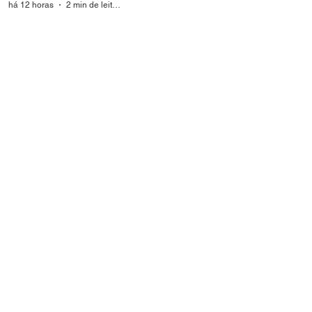
há 12 horas
2 min de leitura