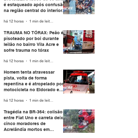
é esfaqueado após confusão
na região central do interior
do Acre
há 12 horas
1 min de leitura
TRAUMA NO TÓRAX: Peão é
pisoteado por boi durante
leilão no bairro Vila Acre e
sofre trauma no tórax
há 12 horas
1 min de leitura
Homem tenta atravessar
pista, volta de forma
repentina e é atropelado por
motocicleta no Eldorado em
Rio Branco
há 12 horas
1 min de leitura
Tragédia na BR-364: colisão
entre Fiat Uno e carreta deixa
cinco moradores de
Acrelândia mortos em
Rondônia