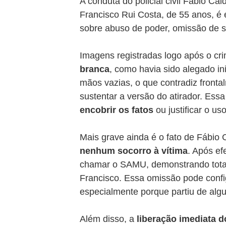
A conduta do policial civil Fábio Cal
Francisco Rui Costa, de 55 anos, é
sobre abuso de poder, omissão de s
Imagens registradas logo após o cr
branca
, como havia sido alegado ini
mãos vazias, o que contradiz frontal
sustentar a versão do atirador. Essa
encobrir os fatos
 ou justificar o u
Mais grave ainda é o fato de Fábio C
nenhum socorro à vítima
. Após ef
chamar o SAMU, demonstrando total 
Francisco. Essa omissão pode config
especialmente porque partiu de algu
Além disso, a 
liberação imediata do