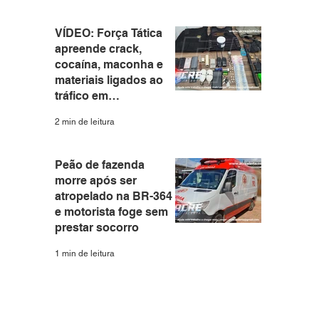
VÍDEO: Força Tática
apreende crack,
cocaína, maconha e
materiais ligados ao
tráfico em
apartamento no Santa
2 min de leitura
Helena
Peão de fazenda
morre após ser
atropelado na BR-364
e motorista foge sem
prestar socorro
1 min de leitura