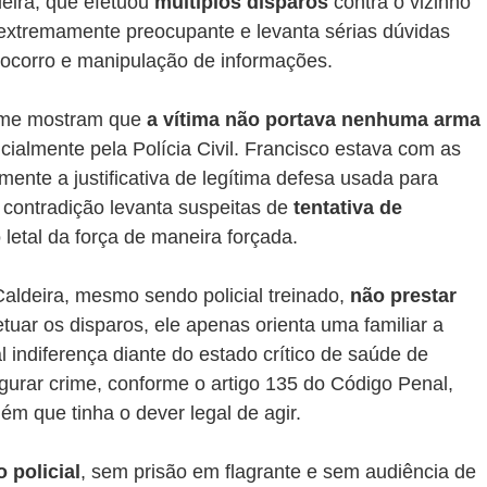
deira, que efetuou 
múltiplos disparos
 contra o vizinho 
 extremamente preocupante e levanta sérias dúvidas 
ocorro e manipulação de informações.
ime mostram que 
a vítima não portava nenhuma arma 
cialmente pela Polícia Civil. Francisco estava com as 
mente a justificativa de legítima defesa usada para 
 contradição levanta suspeitas de 
tentativa de 
so letal da força de maneira forçada.
aldeira, mesmo sendo policial treinado, 
não prestar 
etuar os disparos, ele apenas orienta uma familiar a 
indiferença diante do estado crítico de saúde de 
urar crime, conforme o artigo 135 do Código Penal, 
ém que tinha o dever legal de agir.
 policial
, sem prisão em flagrante e sem audiência de 