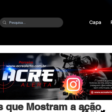
Capa
br
25 de mai. de 2025
3 min de leitura
s que Mostram a ação