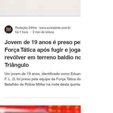
Redação 24Hrs - www.acrealerta.com.br
há 1 hora
2 min de leitura
Jovem de 19 anos é preso pela
Força Tática após fugir e jogar
revólver em terreno baldio no
Triângulo
Um jovem de 19 anos, identificado como Eduardo
F. L. D, foi preso pela equipe da Força Tática do 2º
Batalhão da Polícia Militar na noite desta quinta-
feira (6), durante patrulhamento no bairro
Triângulo, em Rio Branco. De acordo com
informações apuradas, os policiais realizavam