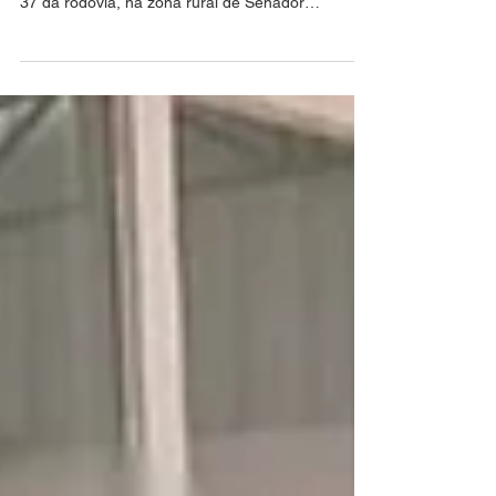
socorro
Erisvan Batista da Silva, de 39 anos, seguia de
bicicleta para o trabalho quando foi atingido no km
37 da rodovia, na zona rural de Senador
Guiomard O peão de fazenda *Erisvan Batista da
Silva, de 39 anos*, morreu na manhã desta sexta-
feira (7) após ser atropelado no km 37 da BR-364,
no trecho entre Rio Branco e Porto Velho, na zona
rural de Senador Guiomard. Segundo
informações preliminares, Erisvan seguia de
bicicleta em direção à fazenda onde trabalhava
quando foi atingido